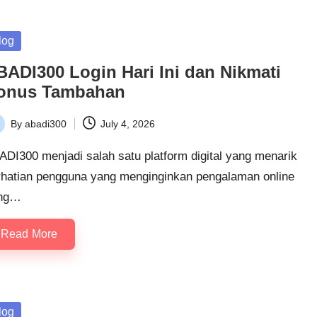
sted
log
BADI300 Login Hari Ini dan Nikmati
onus Tambahan
By
abadi300
July 4, 2026
ted
ADI300 menjadi salah satu platform digital yang menarik
rhatian pengguna yang menginginkan pengalaman online
ng…
Read More
sted
log