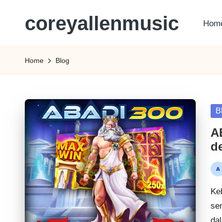
coreyallenmusic
Hom
Skip
to
content
Home
Blog
Po
B
in
A
d
Pos
by
Ke
se
da