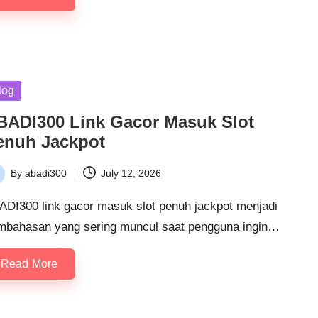
sted
log
BADI300 Link Gacor Masuk Slot
enuh Jackpot
By
abadi300
July 12, 2026
ted
ADI300 link gacor masuk slot penuh jackpot menjadi
mbahasan yang sering muncul saat pengguna ingin…
Read More