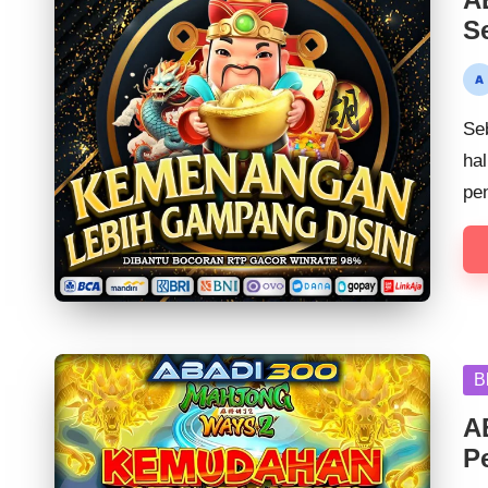
S
Pos
by
Se
ha
pe
Po
B
in
A
P