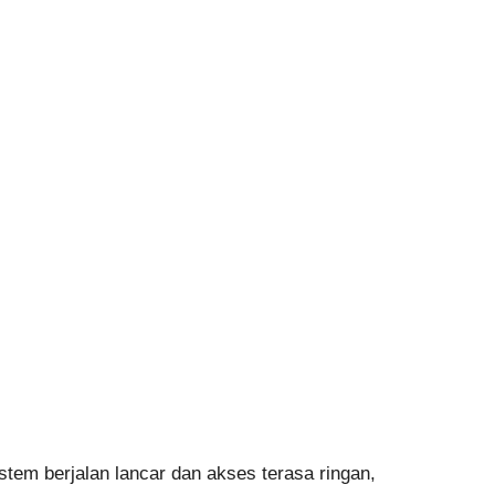
stem berjalan lancar dan akses terasa ringan,