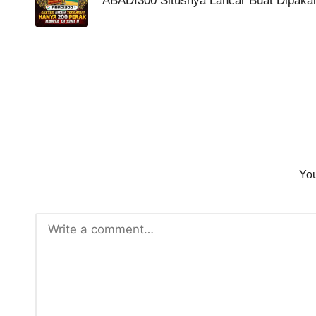
ABADI300 Situsnya Lancar Buat Dipakai
You