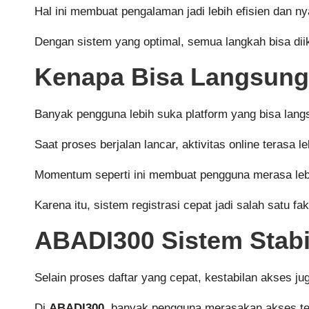
Hal ini membuat pengalaman jadi lebih efisien dan n
Dengan sistem yang optimal, semua langkah bisa dii
Kenapa Bisa Langsung 
Banyak pengguna lebih suka platform yang bisa langs
Saat proses berjalan lancar, aktivitas online terasa 
Momentum seperti ini membuat pengguna merasa leb
Karena itu, sistem registrasi cepat jadi salah satu fa
ABADI300
Sistem Stabi
Selain proses daftar yang cepat, kestabilan akses jug
Di
ABADI300
, banyak pengguna merasakan akses tet