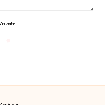
Website
Archives