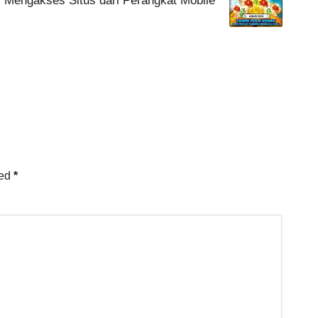
 Mengakses Situs dari Perangkat Mobile
ked
*